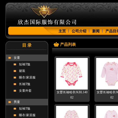
主页
公司介绍
新闻
产品目
产品列表
目 录
女童
短袖T恤
裙装
睡衣/家居服
长袖T恤
女童外套
女婴长袖哈衣/KBL140
女婴长袖哈衣/KB
02
02
男童
短袖T恤
睡衣/家居服