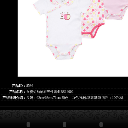
产品ID：
8536
产品名称：
女婴短袖哈衣三件套/KBS14002
产品详细介绍：
尺码：62cm/68cm/71cm 颜色：白色/浅粉/苹果满印 面料：100%棉