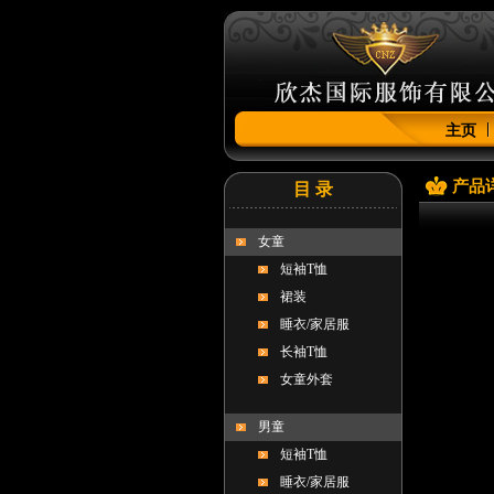
主页
产品
目 录
女童
短袖T恤
裙装
睡衣/家居服
长袖T恤
女童外套
男童
短袖T恤
睡衣/家居服