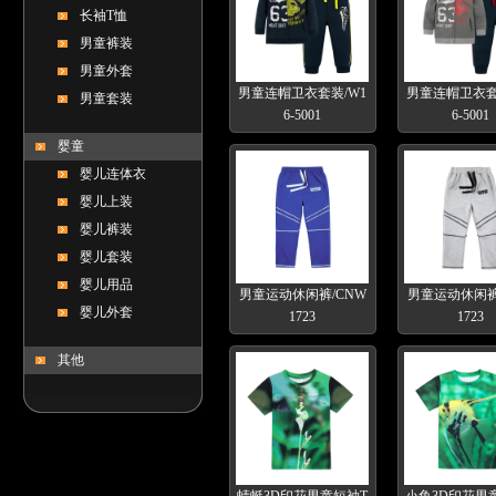
长袖T恤
男童裤装
男童外套
男童连帽卫衣套装/W1
男童连帽卫衣套
男童套装
6-5001
6-5001
婴童
婴儿连体衣
婴儿上装
婴儿裤装
婴儿套装
婴儿用品
男童运动休闲裤/CNW
男童运动休闲裤
婴儿外套
1723
1723
其他