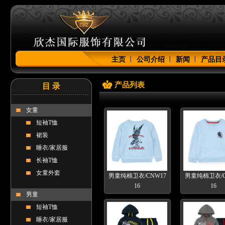
主页
公司介绍
新闻
产品目
产品列表
目 录
女童
短袖T恤
裙装
睡衣/家居服
长袖T恤
女童外套
男童纯棉卫衣/CNW17
男童纯棉卫衣/C
16
16
男童
短袖T恤
睡衣/家居服