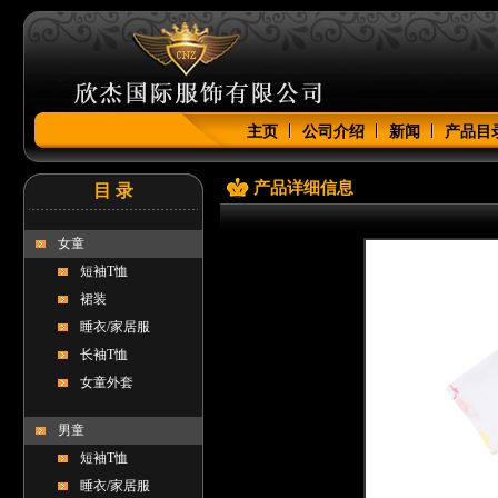
主页
公司介绍
新闻
产品目
产品详细信息
目 录
女童
短袖T恤
裙装
睡衣/家居服
长袖T恤
女童外套
男童
短袖T恤
睡衣/家居服