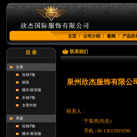
主页
公司介绍
新闻
产品目
联系我们
目 录
女童
短袖T恤
泉州欣杰服饰有限公
裙装
睡衣/家居服
长袖T恤
女童外套
联系人 :
男童
宁喜杰(先生)
短袖T恤
手机 : 86 13615919299
睡衣/家居服