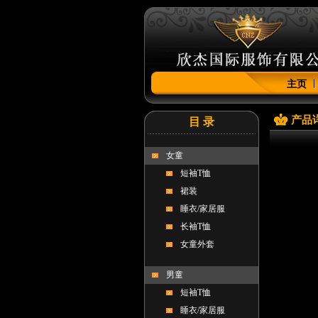
主页
产品
目 录
女童
短袖T恤
裙装
睡衣/家居服
长袖T恤
女童外套
男童
短袖T恤
睡衣/家居服