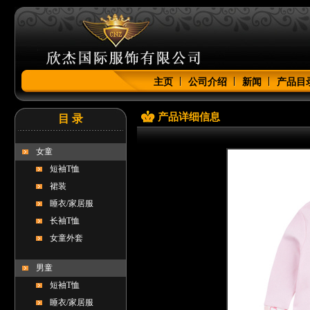
主页
公司介绍
新闻
产品目
产品详细信息
目 录
女童
短袖T恤
裙装
睡衣/家居服
长袖T恤
女童外套
男童
短袖T恤
睡衣/家居服