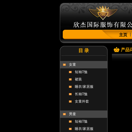
主页
产品
目 录
女童
短袖T恤
裙装
睡衣/家居服
长袖T恤
女童外套
男童
短袖T恤
睡衣/家居服