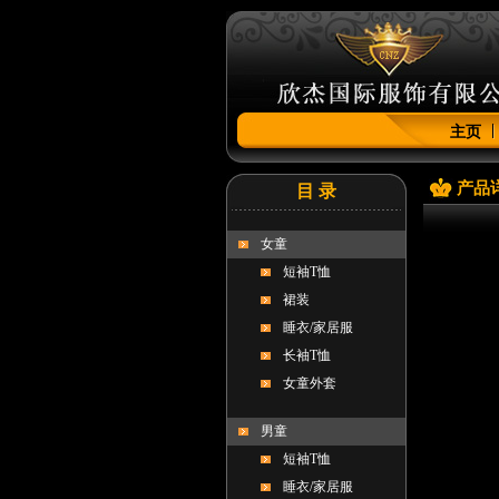
主页
产品
目 录
女童
短袖T恤
裙装
睡衣/家居服
长袖T恤
女童外套
男童
短袖T恤
睡衣/家居服