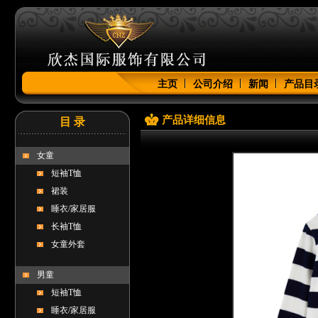
主页
公司介绍
新闻
产品目
产品详细信息
目 录
女童
短袖T恤
裙装
睡衣/家居服
长袖T恤
女童外套
男童
短袖T恤
睡衣/家居服